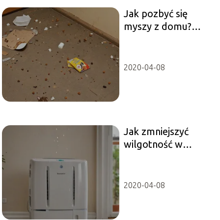
Jak pozbyć się
myszy z domu?
Sprawdzone i
szybkie rozwiązania
2020-04-08
Jak zmniejszyć
wilgotność w
domu? Skuteczne
metody krok po
kroku
2020-04-08