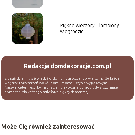
Piękne wieczory – lampiony
w ogrodzie
Redakcja domdekoracje.com.pl
Z pasją dzielimy się wiedzą o domu i ogrodzie, bo wierzymy, że każde
wnętrze i przestrzeń wokół domu można uczynić wyjątkowym.
Naszym celem jest, by inspiracje i praktyczne porady były zrozumiałe i
pomocne dla każdego miłośnika pięknych aranżacji.
Może Cię również zainteresować