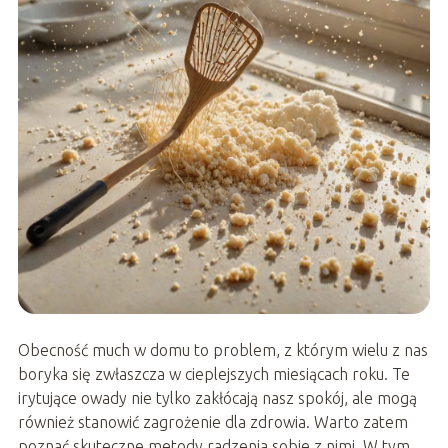
Obecność much w domu to problem, z którym wielu z nas
boryka się zwłaszcza w cieplejszych miesiącach roku. Te
irytujące owady nie tylko zakłócają nasz spokój, ale mogą
również stanowić zagrożenie dla zdrowia. Warto zatem
poznać skuteczne metody radzenia sobie z nimi. W tym