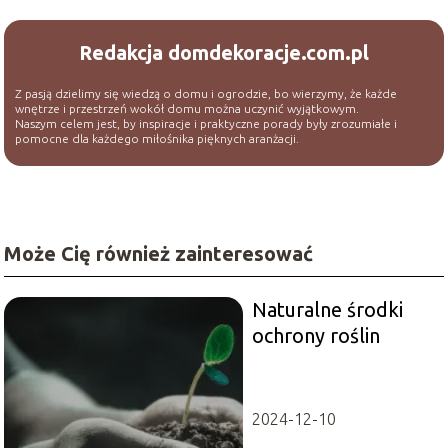
Redakcja domdekoracje.com.pl
Z pasją dzielimy się wiedzą o domu i ogrodzie, bo wierzymy, że każde
wnętrze i przestrzeń wokół domu można uczynić wyjątkowym.
Naszym celem jest, by inspiracje i praktyczne porady były zrozumiałe i
pomocne dla każdego miłośnika pięknych aranżacji.
Może Cię również zainteresować
Naturalne środki
ochrony roślin
2024-12-10